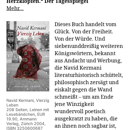
Herzklopfen.“ Der Tagesspiegel
Mehr…
Dieses Buch handelt vom
Glück. Von der Freiheit.
Von der Würde. Und
siebenunddreißig weiteren
Königswörtern, bekannt
aus Andacht und Werbung,
die Navid Kermani
literaturhistorisch schüttelt,
philosophisch zersägt und
eiskalt gegen die Wand
schmeißt – um am Ende
Navid Kermani, Vierzig
jene Winzigkeit
Leben
208 Seiten, Leinen mit
wundervoll poetisch
Lesebändchen, EUR
ausgekratzt zu haben, die
19.90, Ammann
Verlag, Zürich 2004,
an ihnen noch sagbar ist,
ISBN 3250600687