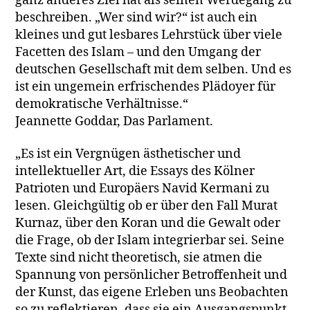
ganz anderes Ziel hat als seinen Werdegang zu
beschreiben. „Wer sind wir?“ ist auch ein
kleines und gut lesbares Lehrstück über viele
Facetten des Islam – und den Umgang der
deutschen Gesellschaft mit dem selben. Und es
ist ein ungemein erfrischendes Plädoyer für
demokratische Verhältnisse.“
Jeannette Goddar, Das Parlament.
„Es ist ein Vergnügen ästhetischer und
intellektueller Art, die Essays des Kölner
Patrioten und Europäers Navid Kermani zu
lesen. Gleichgültig ob er über den Fall Murat
Kurnaz, über den Koran und die Gewalt oder
die Frage, ob der Islam integrierbar sei. Seine
Texte sind nicht theoretisch, sie atmen die
Spannung von persönlicher Betroffenheit und
der Kunst, das eigene Erleben uns Beobachten
so zu reflektieren, dass sie ein Ausgangspunkt